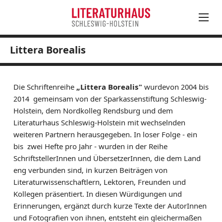
Littera Borealis
August
PROGRAMM
Mo
Di
Mi
Do
Fr
Sa
So
KALENDER
27
28
29
30
31
1
2
Die Schriftenreihe
AKTUELLES
„Littera Borealis"
wurdevon 2004 bis
3
4
5
6
7
8
9
2014 gemeinsam von der Sparkassenstiftung Schleswig-
LESUNGEN, VERANSTALTUNGEN & FESTIVALS
Holstein, dem Nordkolleg Rendsburg und dem
10
11
12
13
14
15
16
JUNGES LITERATURHAUS
Literaturhaus Schleswig-Holstein mit wechselnden
17
18
19
20
21
22
23
EINTRITTSKARTEN
weiteren Partnern herausgegeben. In loser Folge - ein
24
25
26
27
28
30
NEWSLETTER ABONNIEREN
bis zwei Hefte pro Jahr - wurden in der Reihe
31
1
2
3
4
5
6
SchriftstellerInnen und ÜbersetzerInnen, die dem Land
LITERATUR IN SH
eng verbunden sind, in kurzen Beiträgen von
LITERATURHAUS
Literaturwissenschaftlern, Lektoren, Freunden und
Kollegen präsentiert. In diesen Würdigungen und
BESTELLSERVICE
Erinnerungen, ergänzt durch kurze Texte der AutorInnen
KONTAKT & ANFAHRT
und Fotografien von ihnen, entsteht ein gleichermaßen