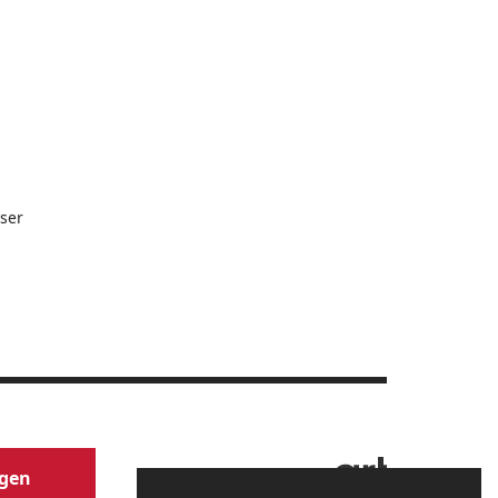
ser
Website by
agen