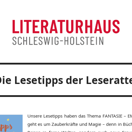
ie Lesetipps der Leseratt
Unsere Lesetipps haben das Thema FANTASIE – E
geht es um Zauberkräfte und Magie – denn in Büche