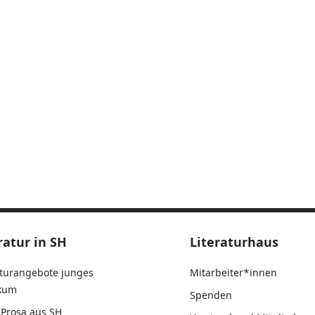
ratur in SH
Literaturhaus
aturangebote junges
Mitarbeiter*innen
ikum
Spenden
Prosa aus SH