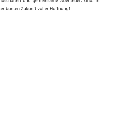
undschaften und gemeinsame Abenteuer. Und: In
ner bunten Zukunft voller Hoffnung!