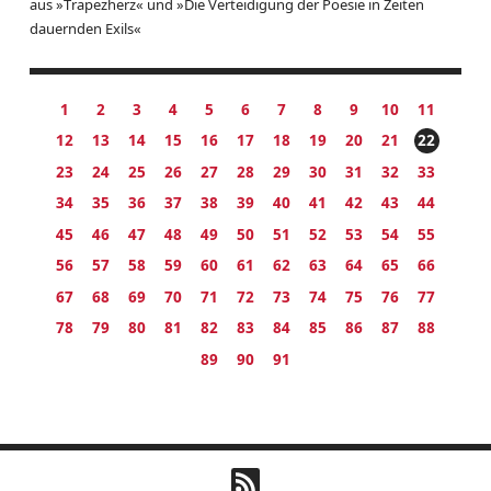
aus »Trapezherz« und »Die Verteidigung der Poesie in Zeiten
dauernden Exils«
1
2
3
4
5
6
7
8
9
10
11
12
13
14
15
16
17
18
19
20
21
22
23
24
25
26
27
28
29
30
31
32
33
34
35
36
37
38
39
40
41
42
43
44
45
46
47
48
49
50
51
52
53
54
55
56
57
58
59
60
61
62
63
64
65
66
67
68
69
70
71
72
73
74
75
76
77
78
79
80
81
82
83
84
85
86
87
88
89
90
91