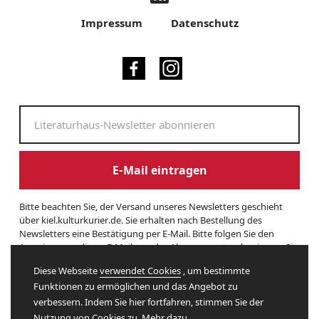
Impressum
Datenschutz
E-Mail eintragen
Bitte beachten Sie, der Versand unseres Newsletters geschieht
über kiel.kulturkurier.de. Sie erhalten nach Bestellung des
Newsletters eine Bestätigung per E-Mail. Bitte folgen Sie den
Anweisungen dieser E-Mail, um das Abonnement zu beginnen. Sie
können den Newsletter jederzeit kündigen. Hierzu finden Sie am
Diese Webseite
verwendet Cookies
, um bestimmte
Ende eines Newsletters entsprechende Informationen. Und hier
Funktionen zu ermöglichen und das Angebot zu
finden Sie unsere
Datenschutzerklärung
.
verbessern. Indem Sie hier fortfahren, stimmen Sie der
Nutzung von Cookies zu. Mehr dazu.