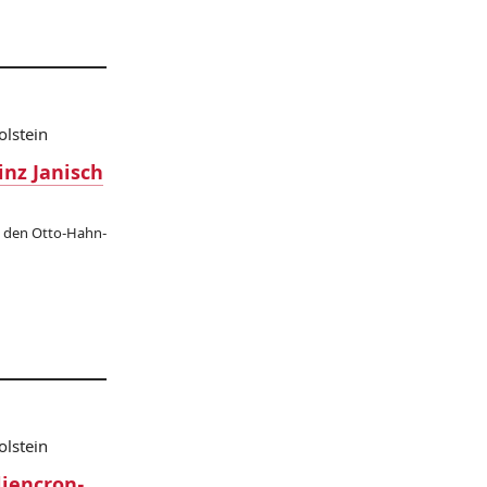
olstein
nz Janisch
in den Otto-Hahn-
olstein
liencron-