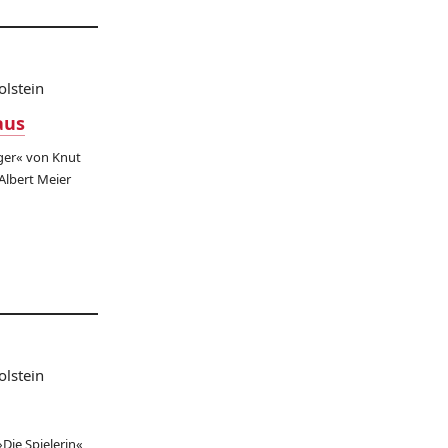
olstein
aus
ger« von Knut
Albert Meier
olstein
Die Spielerin«