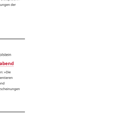
ckungen der
olstein
habend
n: »Die
sentieren
und
rscheinungen