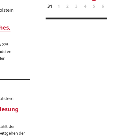
31
1
2
3
4
5
6
olstein
hes,
s 225.
ndsten
den
olstein
hlesung
zählt der
bettgehen der