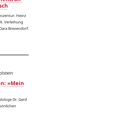
sch
Dozentur: Heinz
rk. Verleihung
Dara Brexendorf.
olstein
nn: »Mein
ilologe Dr. Gerd
sönlichen