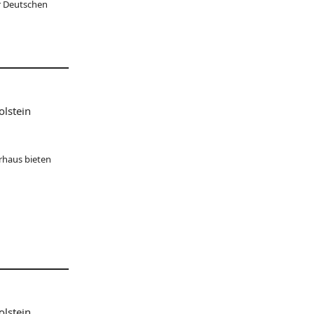
er Deutschen
olstein
urhaus bieten
olstein