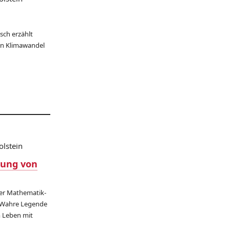
isch erzählt
n Klimawandel
olstein
sung von
iner Mathematik-
. Wahre Legende
 Leben mit