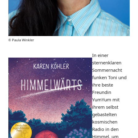
© Paula Winkler
In einer
sternenklaren
Sommernacht
funken Toni und
ihre beste
Freundin
YumYum mit
ihrem selbst
gebastelten
kosmischen
Radio in den
Himmel, um