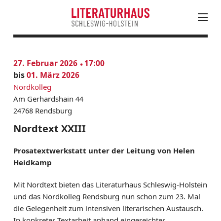
August
PROGRAMM
27. Februar 2026
17:00
Mo
Di
Mi
Do
Fr
Sa
So
KALENDER
bis
01. März 2026
27
28
29
30
31
1
2
AKTUELLES
Nordkolleg
3
4
5
6
7
8
9
Am Gerhardshain 44
LESUNGEN, VERANSTALTUNGEN & FESTIVALS
10
11
12
13
14
15
16
24768 Rendsburg
JUNGES LITERATURHAUS
17
18
19
20
21
22
23
Nordtext XXIII
EINTRITTSKARTEN
24
25
26
27
28
30
NEWSLETTER ABONNIEREN
Prosatextwerkstatt unter der Leitung von Helen
31
1
2
3
4
5
6
LITERATUR IN SH
Heidkamp
LITERATURHAUS
Mit Nordtext bieten das Literaturhaus Schleswig-Holstein
und das Nordkolleg Rendsburg nun schon zum 23. Mal
BESTELLSERVICE
die Gelegenheit zum intensiven literarischen Austausch.
KONTAKT & ANFAHRT
In konkreter Textarbeit anhand eingereichter