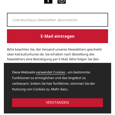
E-Mail eintragen
Bitte beachten Sie, der Versand unseres Newsletters geschieht
über kiel.kulturkurier.de. Sie erhalten nach Bestellung des
Newsletters eine Bestätigung per E-Mail. Bitte folgen Sie den
Anweisungen dieser E-Mail, um das Abonnement zu beginnen. Sie
können den Newsletter jederzeit kündigen. Hierzu finden Sie am
Diese Webseite
verwendet Cookies
, um bestimmte
Ende eines Newsletters entsprechende Informationen. Und hier
Funktionen zu ermöglichen und das Angebot zu
finden Sie unsere
Datenschutzerklärung
.
verbessern. Indem Sie hier fortfahren, stimmen Sie der
Nutzung von Cookies zu. Mehr dazu.
Website by
VERSTANDEN