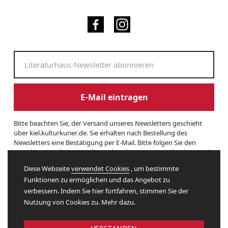
E-Mail eintragen
Bitte beachten Sie, der Versand unseres Newsletters geschieht
über kiel.kulturkurier.de. Sie erhalten nach Bestellung des
Newsletters eine Bestätigung per E-Mail. Bitte folgen Sie den
Anweisungen dieser E-Mail, um das Abonnement zu beginnen. Sie
können den Newsletter jederzeit kündigen. Hierzu finden Sie am
Diese Webseite
verwendet Cookies
, um bestimmte
Ende eines Newsletters entsprechende Informationen. Und hier
Funktionen zu ermöglichen und das Angebot zu
finden Sie unsere
Datenschutzerklärung
.
verbessern. Indem Sie hier fortfahren, stimmen Sie der
Nutzung von Cookies zu. Mehr dazu.
Website by