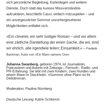
sich persönliche Begleitung, Kartenlegen und weitere
Dienste. Doch statt das kuriose Missverständnis
aufzuklären, beschließt Cassi, einfach mitzuspielen – und
ein unvergesslicher Sommer unvorhergesehener
Möglichkeiten entfaltet sich.
»Ein cleverer, ein sehr lustiger Roman – und vor allem
eine zärtliche Darstellung der einen Sache, die wir, sind
wir ehrlich, alle irgendwie teilen: Einsamkeit.« –
Fred
e
rik
Backman
,
Autor von
»
Ein Mann namens Ove
«
Johanna Swanberg
, geboren 1974, ist Journalistin,
Podcasterin und Autorin mit Zeitungs-, Fernseh-, Radio- und
PR-Erfahrung. Sie lebt mit zwei Kindern, zwei Hunden und
einem Mann in Stockholm. »Sommer ohne Plan« ist ihr
Debütroman.
Moderation: Paulina Nürnberg
Deutsche Lesung: Katrin Schlomm