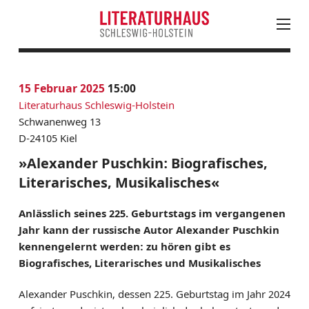
August
PROGRAMM
15
Februar 2025
15:00
Mo
Di
Mi
Do
Fr
Sa
So
KALENDER
Literaturhaus Schleswig-Holstein
27
28
29
30
31
1
2
AKTUELLES
Schwanenweg 13
3
4
5
6
7
8
9
D-24105 Kiel
LESUNGEN, VERANSTALTUNGEN & FESTIVALS
10
11
12
13
14
15
16
JUNGES LITERATURHAUS
»Alexander Puschkin: Biografisches,
17
18
19
20
21
22
23
EINTRITTSKARTEN
Literarisches, Musikalisches«
24
25
26
27
28
30
NEWSLETTER ABONNIEREN
Anlässlich seines 225. Geburtstags im vergangenen
31
1
2
3
4
5
6
LITERATUR IN SH
Jahr kann der russische Autor Alexander Puschkin
kennengelernt werden: zu hören gibt es
LITERATURHAUS
Biografisches, Literarisches und Musikalisches
BESTELLSERVICE
Alexander Puschkin, dessen 225. Geburtstag im Jahr 2024
KONTAKT & ANFAHRT