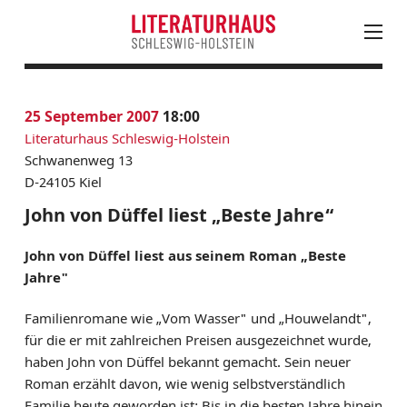
August
PROGRAMM
25
September 2007
18:00
Mo
Di
Mi
Do
Fr
Sa
So
KALENDER
Literaturhaus Schleswig-Holstein
27
28
29
30
31
1
2
AKTUELLES
Schwanenweg 13
3
4
5
6
7
8
9
D-24105 Kiel
LESUNGEN, VERANSTALTUNGEN & FESTIVALS
10
11
12
13
14
15
16
JUNGES LITERATURHAUS
John von Düffel liest „Beste Jahre“
17
18
19
20
21
22
23
EINTRITTSKARTEN
John von Düffel liest aus seinem Roman „Beste
24
25
26
27
28
30
NEWSLETTER ABONNIEREN
Jahre"
31
1
2
3
4
5
6
LITERATUR IN SH
Familienromane wie „Vom Wasser" und „Houwelandt",
LITERATURHAUS
für die er mit zahlreichen Preisen ausgezeichnet wurde,
haben John von Düffel bekannt gemacht. Sein neuer
BESTELLSERVICE
Roman erzählt davon, wie wenig selbstverständlich
KONTAKT & ANFAHRT
Familie heute geworden ist: Bis in die besten Jahre hinein