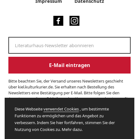
Impressum
Datenschutz
E-Mail eintragen
Bitte beachten Sie, der Versand unseres Newsletters geschieht
über kiel.kulturkurier.de. Sie erhalten nach Bestellung des
Newsletters eine Bestätigung per E-Mail. Bitte folgen Sie den
Anweisungen dieser E-Mail, um das Abonnement zu beginnen. Sie
können den Newsletter jederzeit kündigen. Hierzu finden Sie am
Diese Webseite
verwendet Cookies
, um bestimmte
Ende eines Newsletters entsprechende Informationen. Und hier
Funktionen zu ermöglichen und das Angebot zu
finden Sie unsere
Datenschutzerklärung
.
verbessern. Indem Sie hier fortfahren, stimmen Sie der
Nutzung von Cookies zu. Mehr dazu.