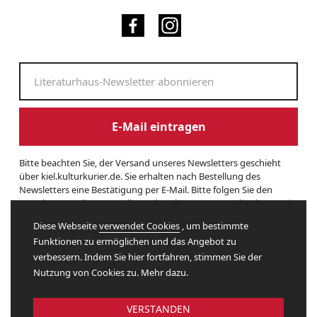
E-Mail eintragen
Bitte beachten Sie, der Versand unseres Newsletters geschieht
über kiel.kulturkurier.de. Sie erhalten nach Bestellung des
Newsletters eine Bestätigung per E-Mail. Bitte folgen Sie den
Anweisungen dieser E-Mail, um das Abonnement zu beginnen. Sie
können den Newsletter jederzeit kündigen. Hierzu finden Sie am
Diese Webseite
verwendet Cookies
, um bestimmte
Ende eines Newsletters entsprechende Informationen. Und hier
Funktionen zu ermöglichen und das Angebot zu
finden Sie unsere
Datenschutzerklärung
.
verbessern. Indem Sie hier fortfahren, stimmen Sie der
Nutzung von Cookies zu. Mehr dazu.
Website by
VERSTANDEN