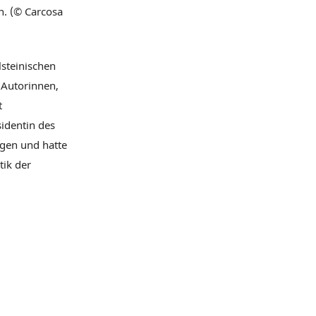
n. (© Carcosa
lsteinischen
n Autorinnen,
t
identin des
ngen und hatte
tik der