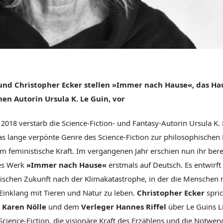
und Christopher Ecker stellen »Immer nach Hause«, das H
en Autorin Ursula K. Le Guin, vor
2018 verstarb die Science-Fiction- und Fantasy-Autorin Ursula K. 
s lange verpönte Genre des Science-Fiction zur philosophischen 
m feministische Kraft. Im vergangenen Jahr erschien nun ihr bere
tes Werk
»Immer nach Hause«
erstmals auf Deutsch. Es entwirft 
ischen Zukunft nach der Klimakatastrophe, in der die Menschen
 Einklang mit Tieren und Natur zu leben.
Christopher Ecker
spric
Karen Nölle
und dem
Verleger
Hannes Riffel
über Le Guins Li
Science-Fiction, die visionäre Kraft des Erzählens und die Notwen