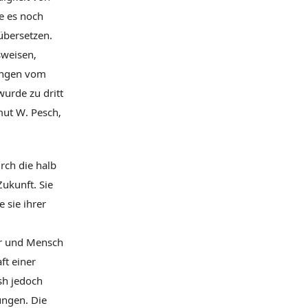
e es noch
übersetzen.
sweisen,
lungen vom
urde zu dritt
mut W. Pesch,
rch die halb
Zukunft. Sie
 sie ihrer
er und Mensch
ft einer
esh jedoch
ungen. Die