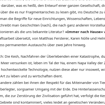
darüber, was es heißt, den Entwurf einer ganzen Gesellschaft, di
 über die es nur Fragmentarisches zu lesen gibt, ins Deutsche zu 
t man die Begriffe für neue Einrichtungen, Wissenschaften, Leben
schreibt man Geschichten (nach), die nach ganz anderen Vorstel
ionieren als die uns bekannte Literatur?
»Immer nach Hause«
w
ftsarbeit übersetzt, von Matthias Fersterer, Karen Nölle und Hel
ess permanenten Austauschs über zwei Jahre hinweg.
: Die Kesh, Nachfahren der Überlebenden einer Katastrophe, du
 Meer versunken ist, leben im Tal der Na, einem Napa Valley der 
hochentwickelte Technologie, nutzen diese aber nur insoweit, wie
Art zu leben und zu wirtschaften dient.
s andere zählen bei ihnen der Respekt für das Miteinander von Ti
berlegter, sorgsamer Umgang mit der Erde. Die Hinterlassenscha
m, die zur Zerstörung der Zivilisation geführt hat, verfolgt die K
Gebiete sind kontaminiert, vieles leidet an genetischen Veränder