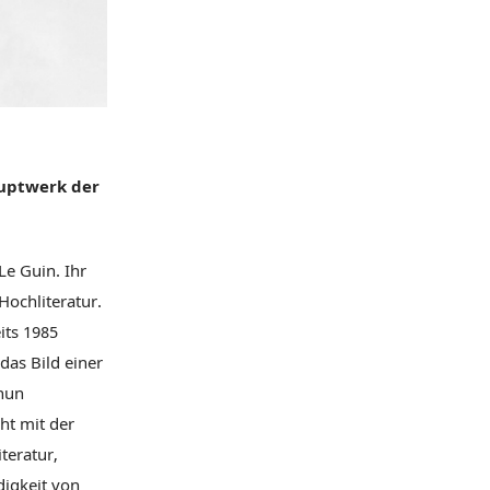
auptwerk der
Le Guin. Ihr
Hochliteratur.
its 1985
das Bild einer
 nun
ht mit der
teratur,
digkeit von