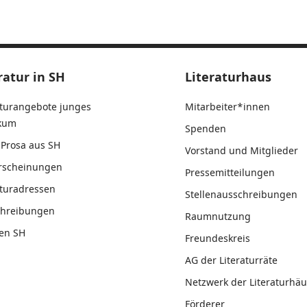
ratur in SH
Literaturhaus
aturangebote junges
Mitarbeiter*innen
ikum
Spenden
Prosa aus SH
Vorstand und Mitglieder
rscheinungen
Pressemitteilungen
aturadressen
Stellenausschreibungen
chreibungen
Raumnutzung
en SH
Freundeskreis
AG der Literaturräte
Netzwerk der Literaturhäu
Förderer