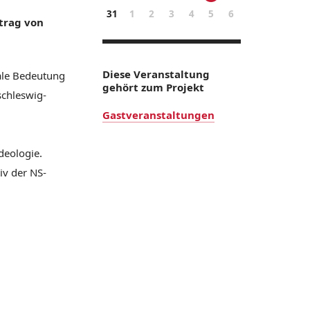
31
1
2
3
4
5
6
rtrag von
Diese Veranstaltung
ale Bedeutung
gehört zum Projekt
schleswig-
Gastveranstaltungen
deologie.
iv der NS-