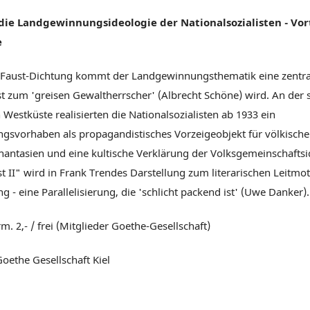
 die Landgewinnungsideologie der Nationalsozialisten - Vo
e
 Faust-Dichtung kommt der Landgewinnungsthematik eine zentr
st zum 'greisen Gewaltherrscher' (Albrecht Schöne) wird. An der 
 Westküste realisierten die Nationalsozialisten ab 1933 ein
svorhaben als propagandistisches Vorzeigeobjekt für völkische
ntasien und eine kultische Verklärung der Volksgemeinschaftsi
 II" wird in Frank Trendes Darstellung zum literarischen Leitmot
- eine Parallelisierung, die 'schlicht packend ist' (Uwe Danker).
 erm. 2,- / frei (Mitglieder Goethe-Gesellschaft)
Goethe Gesellschaft Kiel