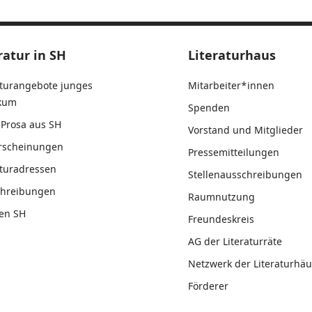
ratur in SH
Literaturhaus
aturangebote junges
Mitarbeiter*innen
ikum
Spenden
Prosa aus SH
Vorstand und Mitglieder
rscheinungen
Pressemitteilungen
aturadressen
Stellenausschreibungen
chreibungen
Raumnutzung
en SH
Freundeskreis
AG der Literaturräte
Netzwerk der Literaturhäu
Förderer