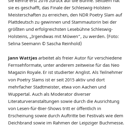
sie kehrte erst 2016 zurück auf die Bühne. Seitdem hat
sie es geschafft, das Finale der Schleswig-Holstein
Meisterschaften zu erreichen, den NDR Poetry Slam auf
Plattdeutsch zu gewinnen und Stammautorin bei der
größten und erfolgreichsten Lesebühne Schleswig-
Holsteins, „Irgendwas mit Möwen“, zu werden. (Foto:
Selina Seemann © Sascha Reinhold)
Jann Wattjes
arbeitet als freier Autor für verschiedene
Fernsehformate, unter anderem zeitweise für das Neo
Magazin Royale.
Er ist studierter Anglist. Als Teilnehmer
von Poetry Slams ist er seit 2015 aktiv und dort
mehrfacher Stadtmeister, etwa von Aachen und
Wuppertal. Auch als Moderator diverser
Literaturveranstaltungen sowie durch die Ausrichtung
von Lesen-für-Bier-Shows tritt er öffentlich in
Erscheinung sowie durch Auftritte bei Festivals wie dem
Deichbrand sowie im Rahmen der Leipziger Buchmesse.