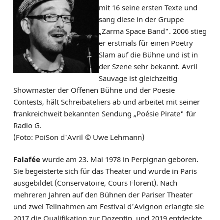
mit 16 seine ersten Texte und
sang diese in der Gruppe
„Zarma Space Band". 2006 stieg
er erstmals für einen Poetry
Slam auf die Bühne und ist in
der Szene sehr bekannt. Avril
Sauvage ist gleichzeitig
Showmaster der Offenen Bühne und der Poesie
Contests, hält Schreibateliers ab und arbeitet mit seiner
frankreichweit bekannten Sendung „Poésie Pirate" für
Radio G.
(Foto: PoiSon d'Avril © Uwe Lehmann)
Falafée
wurde am 23. Mai 1978 in Perpignan geboren.
Sie begeisterte sich für das Theater und wurde in Paris
ausgebildet (Conservatoire, Cours Florent). Nach
mehreren Jahren auf den Bühnen der Pariser Theater
und zwei Teilnahmen am Festival d'Avignon erlangte sie
2017 die Qualifikation zur Dozentin, und 2019 entdeckte