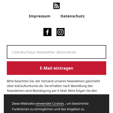
Impressum
Datenschutz
E-Mail eintragen
Bitte beachten Sie, der Versand unseres Newsletters geschieht
über kiel.kulturkurier.de. Sie erhalten nach Bestellung des
Newsletters eine Bestätigung per E-Mail. Bitte folgen Sie den
Anweisungen dieser E-Mail, um das Abonnement zu beginnen. Sie
können den Newsletter jederzeit kündigen. Hierzu finden Sie am
Diese Webseite
verwendet Cookies
, um bestimmte
Ende eines Newsletters entsprechende Informationen. Und hier
Funktionen zu ermöglichen und das Angebot zu
finden Sie unsere
Datenschutzerklärung
.