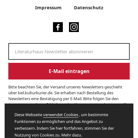
Impressum
Datenschutz
E-Mail eintragen
Bitte beachten Sie, der Versand unseres Newsletters geschieht
über kiel.kulturkurier.de. Sie erhalten nach Bestellung des
Newsletters eine Bestätigung per E-Mail. Bitte folgen Sie den
Anweisungen dieser E-Mail, um das Abonnement zu beginnen. Sie
können den Newsletter jederzeit kündigen. Hierzu finden Sie am
Diese Webseite
verwendet Cookies
, um bestimmte
Ende eines Newsletters entsprechende Informationen. Und hier
Funktionen zu ermöglichen und das Angebot zu
finden Sie unsere
Datenschutzerklärung
.
verbessern. Indem Sie hier fortfahren, stimmen Sie der
Nutzung von Cookies zu. Mehr dazu.