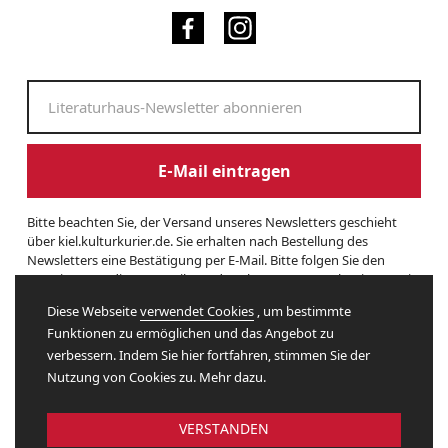
E-Mail eintragen
Bitte beachten Sie, der Versand unseres Newsletters geschieht
über kiel.kulturkurier.de. Sie erhalten nach Bestellung des
Newsletters eine Bestätigung per E-Mail. Bitte folgen Sie den
Anweisungen dieser E-Mail, um das Abonnement zu beginnen. Sie
können den Newsletter jederzeit kündigen. Hierzu finden Sie am
Diese Webseite
verwendet Cookies
, um bestimmte
Ende eines Newsletters entsprechende Informationen. Und hier
Funktionen zu ermöglichen und das Angebot zu
finden Sie unsere
Datenschutzerklärung
.
verbessern. Indem Sie hier fortfahren, stimmen Sie der
Nutzung von Cookies zu. Mehr dazu.
Website by
VERSTANDEN