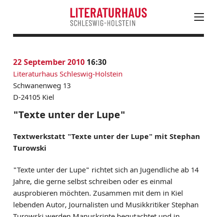
August
PROGRAMM
22
September 2010
16:30
Mo
Di
Mi
Do
Fr
Sa
So
KALENDER
Literaturhaus Schleswig-Holstein
27
28
29
30
31
1
2
AKTUELLES
Schwanenweg 13
3
4
5
6
7
8
9
D-24105 Kiel
LESUNGEN, VERANSTALTUNGEN & FESTIVALS
10
11
12
13
14
15
16
JUNGES LITERATURHAUS
"Texte unter der Lupe"
17
18
19
20
21
22
23
EINTRITTSKARTEN
Textwerkstatt "Texte unter der Lupe" mit Stephan
24
25
26
27
28
30
NEWSLETTER ABONNIEREN
Turowski
31
1
2
3
4
5
6
LITERATUR IN SH
"Texte unter der Lupe" richtet sich an Jugendliche ab 14
LITERATURHAUS
Jahre, die gerne selbst schreiben oder es einmal
ausprobieren möchten. Zusammen mit dem in Kiel
BESTELLSERVICE
lebenden Autor, Journalisten und Musikkritiker Stephan
KONTAKT & ANFAHRT
Turowski werden Manuskripte begutachtet und in