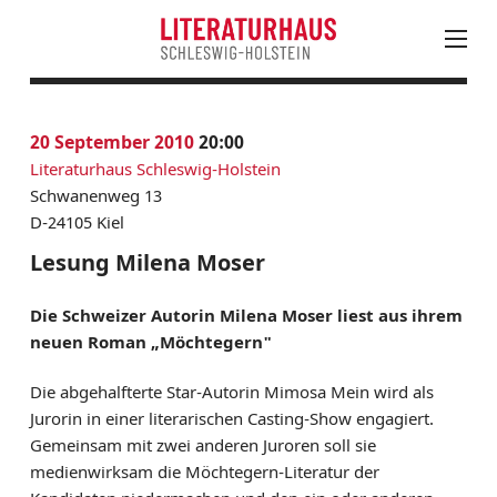
August
PROGRAMM
20
September 2010
20:00
Mo
Di
Mi
Do
Fr
Sa
So
KALENDER
Literaturhaus Schleswig-Holstein
27
28
29
30
31
1
2
AKTUELLES
Schwanenweg 13
3
4
5
6
7
8
9
D-24105 Kiel
LESUNGEN, VERANSTALTUNGEN & FESTIVALS
10
11
12
13
14
15
16
JUNGES LITERATURHAUS
Lesung Milena Moser
17
18
19
20
21
22
23
EINTRITTSKARTEN
24
25
26
27
28
30
Die Schweizer Autorin Milena Moser liest aus ihrem
NEWSLETTER ABONNIEREN
neuen Roman „Möchtegern"
31
1
2
3
4
5
6
LITERATUR IN SH
Die abgehalfterte Star-Autorin Mimosa Mein wird als
LITERATURHAUS
Jurorin in einer literarischen Casting-Show engagiert.
BESTELLSERVICE
Gemeinsam mit zwei anderen Juroren soll sie
medienwirksam die Möchtegern-Literatur der
KONTAKT & ANFAHRT