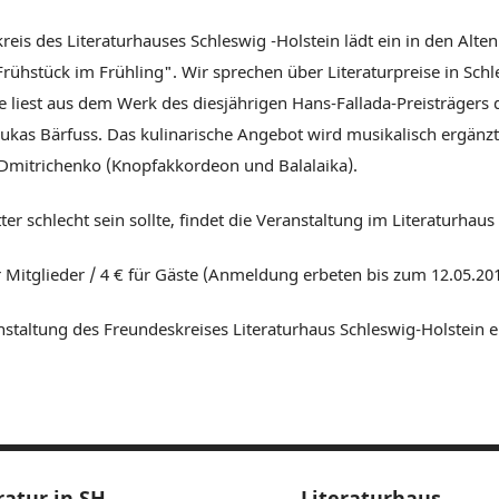
eis des Literaturhauses Schleswig -Holstein lädt ein in den Alte
rühstück im Frühling". Wir sprechen über Literaturpreise in Schl
e liest aus dem Werk des diesjährigen Hans-Fallada-Preisträgers 
kas Bärfuss. Das kulinarische Angebot wird musikalisch ergänzt
Dmitrichenko (Knopfakkordeon und Balalaika).
r schlecht sein sollte, findet die Veranstaltung im Literaturhaus 
für Mitglieder / 4 € für Gäste (Anmeldung erbeten bis zum 12.05.20
nstaltung des Freundeskreises Literaturhaus Schleswig-Holstein e
ratur in SH
Literaturhaus