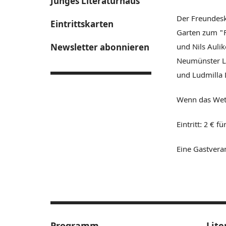
Junges Literaturhaus
Der Freundeskr
Eintrittskarten
Garten zum "F
Newsletter abonnieren
und Nils Aulik
Neumünster Lu
und Ludmilla 
Wenn das Wette
Eintritt: 2 € 
Eine Gastvera
Programm
Lite