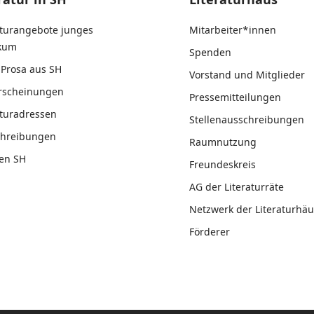
aturangebote junges
Mitarbeiter*innen
ikum
Spenden
Prosa aus SH
Vorstand und Mitglieder
rscheinungen
Pressemitteilungen
aturadressen
Stellenausschreibungen
chreibungen
Raumnutzung
en SH
Freundeskreis
AG der Literaturräte
Netzwerk der Literaturhäu
Förderer