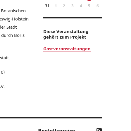
31
1
2
3
4
5
6
n Botanischen
eswig-Holstein
der Stadt
Diese Veranstaltung
 durch Boris
gehört zum Projekt
Gastveranstaltungen
statt.
10)
.V.
Bestellservice