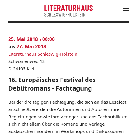
August
PROGRAMM
25. Mai 2018
00:00
Mo
Di
Mi
Do
Fr
Sa
So
KALENDER
bis
27. Mai 2018
27
28
29
30
31
1
2
AKTUELLES
Literaturhaus Schleswig-Holstein
3
4
5
6
7
8
9
Schwanenweg 13
LESUNGEN, VERANSTALTUNGEN & FESTIVALS
10
11
12
13
14
15
16
D-24105 Kiel
JUNGES LITERATURHAUS
17
18
19
20
21
22
23
16. Europäisches Festival des
EINTRITTSKARTEN
24
25
26
27
28
30
Debütromans - Fachtagung
NEWSLETTER ABONNIEREN
31
1
2
3
4
5
6
LITERATUR IN SH
Bei der dreitägigen Fachtagung, die sich an das Lesefest
anschließt, werden die Autorinnen und Autoren, ihre
LITERATURHAUS
Begleitungen sowie ihre Verleger und das Fachpublikum
BESTELLSERVICE
sich nicht allein über die Romane und Verlage
austauschen, sondern in Workshops und Diskussionen
KONTAKT & ANFAHRT