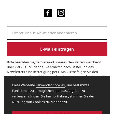
E-Mail eintragen
Bitte beachten Sie, der Versand unseres Newsletters geschieht
über kiel.kulturkurier.de. Sie erhalten nach Bestellung des
Newsletters eine Bestätigung per E-Mail. Bitte folgen Sie den
Anweisungen dieser E-Mail, um das Abonnement zu beginnen. Sie
können den Newsletter jederzeit kündigen. Hierzu finden Sie am
Diese Webseite
verwendet Cookies
, um bestimmte
Ende eines Newsletters entsprechende Informationen. Und hier
Funktionen zu ermöglichen und das Angebot zu
finden Sie unsere
Datenschutzerklärung
.
verbessern. Indem Sie hier fortfahren, stimmen Sie der
Nutzung von Cookies zu. Mehr dazu.