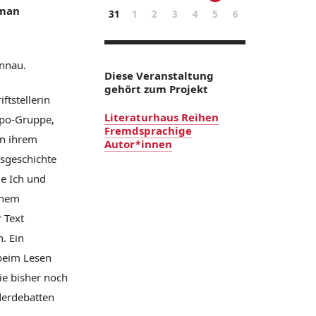
oman
31
1
2
3
4
5
6
önnau.
Diese Veranstaltung
gehört zum Projekt
ftstellerin
Literaturhaus Reihen
ipo-Gruppe,
Fremdsprachige
in ihrem
Autor*innen
esgeschichte
de Ich und
inem
 Text
. Ein
 beim Lesen
ie bisher noch
derdebatten