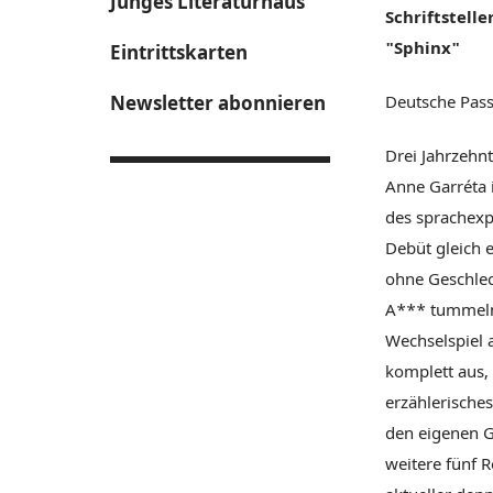
Junges Literaturhaus
Schriftstell
"Sphinx"
Eintrittskarten
Newsletter abonnieren
Deutsche Pass
Drei Jahrzehnt
Anne Garréta 
des sprachexp
Debüt gleich 
ohne Geschlec
A*** tummeln
Wechselspiel 
komplett aus,
erzählerische
den eigenen G
weitere fünf 