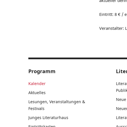
aktueller denn
Eintritt: 8 € /
Veranstalter: L
Programm
Lite
Kalender
Liter
Publ
Aktuelles
Neue 
Lesungen, Veranstaltungen &
Festivals
Neue
Junges Literaturhaus
Liter
Eintrittskarten
Auss