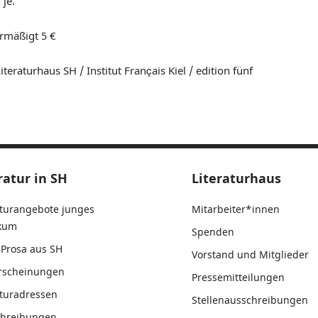
 je.
 ermäßigt 5 €
iteraturhaus SH / Institut Français Kiel / edition fünf
ratur in SH
Literaturhaus
aturangebote junges
Mitarbeiter*innen
ikum
Spenden
Prosa aus SH
Vorstand und Mitglieder
rscheinungen
Pressemitteilungen
aturadressen
Stellenausschreibungen
chreibungen