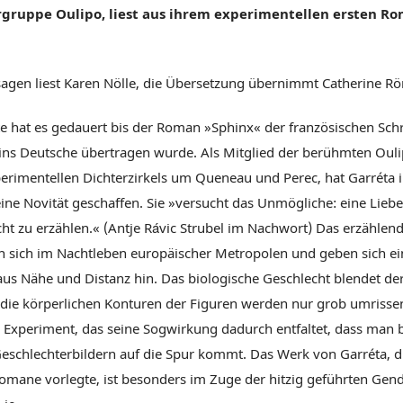
ergruppe Oulipo, liest aus ihrem experimentellen ersten R
agen liest Karen Nölle, die Übersetzung übernimmt Catherine R
e hat es gedauert bis der Roman »Sphinx« der französischen Schri
ins Deutsche übertragen wurde. Als Mitglied der berühmten Oul
erimentellen Dichterzirkels um Queneau und Perec, hat Garréta 
eine Novität geschaffen. Sie »versucht das Unmögliche: eine Lieb
ht zu erzählen.« (Antje Rávic Strubel im Nachwort) Das erzählen
 sich im Nachtleben europäischer Metropolen und geben sich e
aus Nähe und Distanz hin. Das biologische Geschlecht blendet der
 die körperlichen Konturen der Figuren werden nur grob umrissen
s Experiment, das seine Sogwirkung dadurch entfaltet, dass man
eschlechterbildern auf die Spur kommt. Das Werk von Garréta, d
Romane vorlegte, ist besonders im Zuge der hitzig geführten Gen