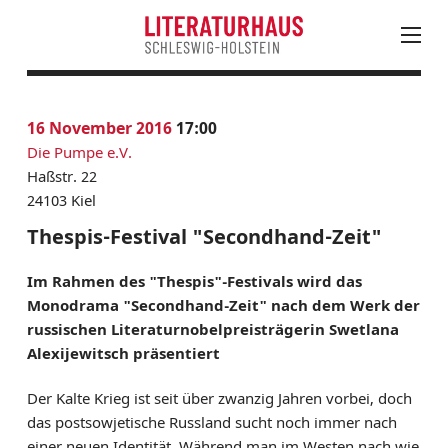
August
PROGRAMM
16
November 2016
17:00
Mo
Di
Mi
Do
Fr
Sa
So
KALENDER
Die Pumpe e.V.
27
28
29
30
31
1
2
AKTUELLES
Haßstr. 22
3
4
5
6
7
8
9
24103 Kiel
LESUNGEN, VERANSTALTUNGEN & FESTIVALS
10
11
12
13
14
15
16
JUNGES LITERATURHAUS
Thespis-Festival "Secondhand-Zeit"
17
18
19
20
21
22
23
EINTRITTSKARTEN
Im Rahmen des "Thespis"-Festivals wird das
24
25
26
27
28
30
NEWSLETTER ABONNIEREN
Monodrama "Secondhand-Zeit" nach dem Werk der
31
1
2
3
4
5
6
LITERATUR IN SH
russischen Literaturnobelpreisträgerin Swetlana
Alexijewitsch präsentiert
LITERATURHAUS
Der Kalte Krieg ist seit über zwanzig Jahren vorbei, doch
BESTELLSERVICE
das postsowjetische Russland sucht noch immer nach
KONTAKT & ANFAHRT
einer neuen Identität. Während man im Westen nach wie