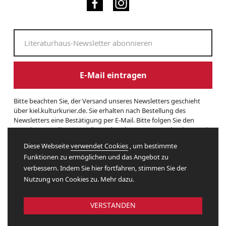
E-Mail eintragen
Bitte beachten Sie, der Versand unseres Newsletters geschieht
über kiel.kulturkurier.de. Sie erhalten nach Bestellung des
Newsletters eine Bestätigung per E-Mail. Bitte folgen Sie den
Anweisungen dieser E-Mail, um das Abonnement zu beginnen. Sie
können den Newsletter jederzeit kündigen. Hierzu finden Sie am
Diese Webseite
verwendet Cookies
, um bestimmte
Ende eines Newsletters entsprechende Informationen. Und hier
Funktionen zu ermöglichen und das Angebot zu
finden Sie unsere
Datenschutzerklärung
.
verbessern. Indem Sie hier fortfahren, stimmen Sie der
Nutzung von Cookies zu. Mehr dazu.
Website by
VERSTANDEN