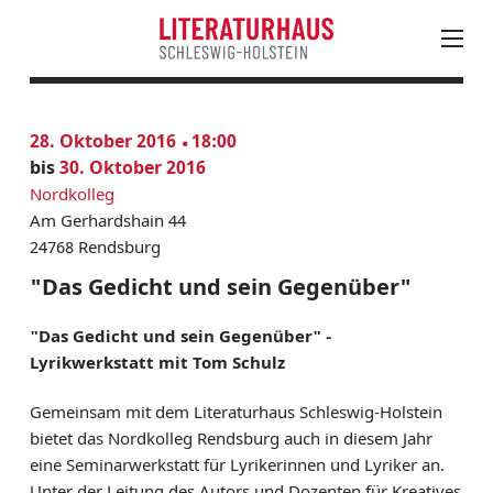
August
PROGRAMM
28. Oktober 2016
18:00
Mo
Di
Mi
Do
Fr
Sa
So
KALENDER
bis
30. Oktober 2016
27
28
29
30
31
1
2
AKTUELLES
Nordkolleg
3
4
5
6
7
8
9
Am Gerhardshain 44
LESUNGEN, VERANSTALTUNGEN & FESTIVALS
10
11
12
13
14
15
16
24768 Rendsburg
JUNGES LITERATURHAUS
17
18
19
20
21
22
23
"Das Gedicht und sein Gegenüber"
EINTRITTSKARTEN
24
25
26
27
28
30
NEWSLETTER ABONNIEREN
"Das Gedicht und sein Gegenüber" -
31
1
2
3
4
5
6
LITERATUR IN SH
Lyrikwerkstatt mit Tom Schulz
LITERATURHAUS
Gemeinsam mit dem Literaturhaus Schleswig-Holstein
bietet das Nordkolleg Rendsburg auch in diesem Jahr
BESTELLSERVICE
eine Seminarwerkstatt für Lyrikerinnen und Lyriker an.
KONTAKT & ANFAHRT
Unter der Leitung des Autors und Dozenten für Kreatives