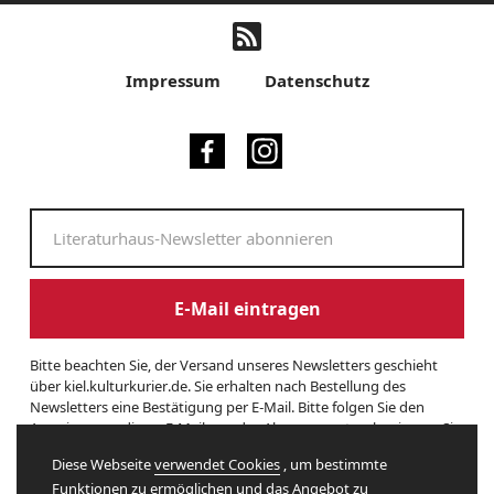
Impressum
Datenschutz
E-Mail eintragen
Bitte beachten Sie, der Versand unseres Newsletters geschieht
über kiel.kulturkurier.de. Sie erhalten nach Bestellung des
Newsletters eine Bestätigung per E-Mail. Bitte folgen Sie den
Anweisungen dieser E-Mail, um das Abonnement zu beginnen. Sie
können den Newsletter jederzeit kündigen. Hierzu finden Sie am
Diese Webseite
verwendet Cookies
, um bestimmte
Ende eines Newsletters entsprechende Informationen. Und hier
Funktionen zu ermöglichen und das Angebot zu
finden Sie unsere
Datenschutzerklärung
.