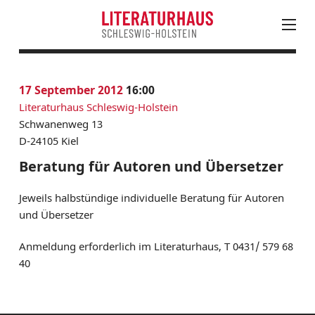
August
PROGRAMM
17
September 2012
16:00
Mo
Di
Mi
Do
Fr
Sa
So
KALENDER
Literaturhaus Schleswig-Holstein
27
28
29
30
31
1
2
AKTUELLES
Schwanenweg 13
3
4
5
6
7
8
9
D-24105 Kiel
LESUNGEN, VERANSTALTUNGEN & FESTIVALS
10
11
12
13
14
15
16
JUNGES LITERATURHAUS
Beratung für Autoren und Übersetzer
17
18
19
20
21
22
23
EINTRITTSKARTEN
Jeweils halbstündige individuelle Beratung für Autoren
24
25
26
27
28
30
NEWSLETTER ABONNIEREN
und Übersetzer
31
1
2
3
4
5
6
LITERATUR IN SH
Anmeldung erforderlich im Literaturhaus, T 0431/ 579 68
LITERATURHAUS
40
BESTELLSERVICE
KONTAKT & ANFAHRT