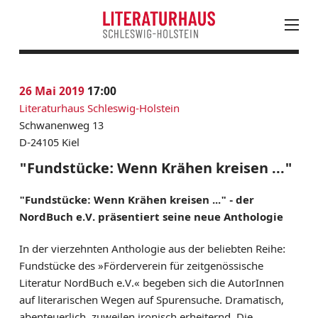
August
PROGRAMM
26
Mai 2019
17:00
Mo
Di
Mi
Do
Fr
Sa
So
KALENDER
Literaturhaus Schleswig-Holstein
27
28
29
30
31
1
2
AKTUELLES
Schwanenweg 13
3
4
5
6
7
8
9
D-24105 Kiel
LESUNGEN, VERANSTALTUNGEN & FESTIVALS
10
11
12
13
14
15
16
#Lenz100. Schleswig-Holstein liest Siegfried Lenz
"Fundstücke: Wenn Krähen kreisen ..."
17
18
19
20
21
22
23
Deutschsprachige SchriftstellerInnen
"Fundstücke: Wenn Krähen kreisen ..." - der
24
25
26
27
28
30
Fremdsprachige SchriftstellerInnen
NordBuch e.V. präsentiert seine neue Anthologie
Werkstätten
31
1
2
3
4
5
6
LeseLounge
In der vierzehnten Anthologie aus der beliebten Reihe:
Ausstellungen
Fundstücke des »Förderverein für zeitgenössische
Gastveranstaltungen
Literatur NordBuch e.V.« begeben sich die AutorInnen
Europäisches Festival des Debütromans
auf literarischen Wegen auf Spurensuche. Dramatisch,
Literatursommer SH
abenteuerlich, zuweilen ironisch erheiternd. Die