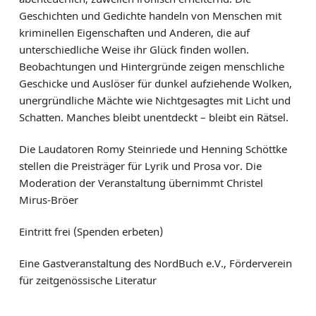
Liliencron Dozentur
Geschichten und Gedichte handeln von Menschen mit
kriminellen Eigenschaften und Anderen, die auf
JUNGES LITERATURHAUS
unterschiedliche Weise ihr Glück finden wollen.
EINTRITTSKARTEN
Beobachtungen und Hintergründe zeigen menschliche
NEWSLETTER ABONNIEREN
Geschicke und Auslöser für dunkel aufziehende Wolken,
unergründliche Mächte wie Nichtgesagtes mit Licht und
LITERATUR IN SH
Schatten. Manches bleibt unentdeckt – bleibt ein Rätsel.
LITERATURHAUS
Die Laudatoren Romy Steinriede und Henning Schöttke
BESTELLSERVICE
stellen die Preisträger für Lyrik und Prosa vor. Die
KONTAKT & ANFAHRT
Moderation der Veranstaltung übernimmt Christel
Mirus-Bröer
Eintritt frei (Spenden erbeten)
Eine Gastveranstaltung des NordBuch e.V., Förderverein
für zeitgenössische Literatur