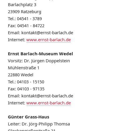
Barlachplatz 3
AUTOREN SH
23909 Ratzeburg
LITERATURHAUS
Tel.: 04541 - 3789
Fax: 04541 - 84722
BESTELLSERVICE
Email: kontakt@ernst-barlach.de
KONTAKT & ANFAHRT
Internet:
www.ernst-barlach.de
Ernst Barlach-Museum Wedel
Vorsitz: Dr. Jürgen Doppelstein
Mühlenstraße 1
22880 Wedel
Tel.: 04103 - 15150
Fax: 04103 - 97135
Email: kontakt@ernst-barlach.de
Internet:
www.ernst-barlach.de
Günter Grass-Haus
Leiter: Dr. Jörg-Philipp Thomsa
Glockengießerstraße 21