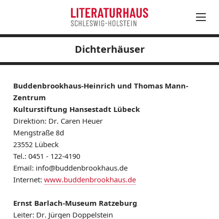
Dichterhäuser
August
PROGRAMM
Mo
Di
Mi
Do
Fr
Sa
So
LITERATUR IN SH
27
28
29
30
31
1
2
Buddenbrookhaus-Heinrich und Thomas Mann-
LITERATURANGEBOTE JUNGES PUBLIKUM
3
4
5
6
7
8
9
Zentrum
NEUE PROSA AUS SH
Kulturstiftung Hansestadt Lübeck
10
11
12
13
14
15
16
NEUERSCHEINUNGEN
Direktion: Dr. Caren Heuer
17
18
19
20
21
22
23
LITERATURADRESSEN
Mengstraße 8d
24
25
26
27
28
30
Bibliotheken
23552 Lübeck
31
1
2
3
4
5
6
Tel.: 0451 - 122-4190
Dichterhäuser
Email: info@buddenbrookhaus.de
Literarische Namensgesellschaften
Internet:
www.buddenbrookhaus.de
Vereine und Verbände
Institute
Ernst Barlach-Museum Ratzeburg
AUSSCHREIBUNGEN
Leiter: Dr. Jürgen Doppelstein