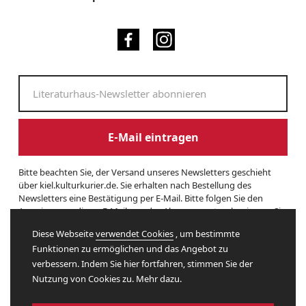
E-Mail eintragen
Bitte beachten Sie, der Versand unseres Newsletters geschieht
über kiel.kulturkurier.de. Sie erhalten nach Bestellung des
Newsletters eine Bestätigung per E-Mail. Bitte folgen Sie den
Anweisungen dieser E-Mail, um das Abonnement zu beginnen. Sie
können den Newsletter jederzeit kündigen. Hierzu finden Sie am
Diese Webseite
verwendet Cookies
, um bestimmte
Ende eines Newsletters entsprechende Informationen. Und hier
Funktionen zu ermöglichen und das Angebot zu
finden Sie unsere
Datenschutzerklärung
.
verbessern. Indem Sie hier fortfahren, stimmen Sie der
Nutzung von Cookies zu. Mehr dazu.