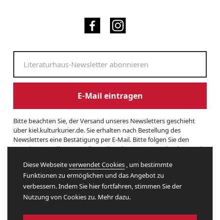
E-Mail eintragen
Bitte beachten Sie, der Versand unseres Newsletters geschieht
über kiel.kulturkurier.de. Sie erhalten nach Bestellung des
Newsletters eine Bestätigung per E-Mail. Bitte folgen Sie den
Anweisungen dieser E-Mail, um das Abonnement zu beginnen. Sie
können den Newsletter jederzeit kündigen. Hierzu finden Sie am
Diese Webseite
verwendet Cookies
, um bestimmte
Ende eines Newsletters entsprechende Informationen. Und hier
Funktionen zu ermöglichen und das Angebot zu
finden Sie unsere
Datenschutzerklärung
.
verbessern. Indem Sie hier fortfahren, stimmen Sie der
Nutzung von Cookies zu. Mehr dazu.