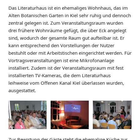
FÖRDERER
Das Literaturhaus ist ein ehemaliges Wohnhaus, das im
Alten Botanischen Garten in Kiel sehr ruhig und dennoch
BESTELLSERVICE
zentral gelegen ist. Zum Veranstaltungsraum wurden
drei frühere Wohnräume gefügt, die über Eck angelegt
KONTAKT & ANFAHRT
sind, wodurch der gesamte Raum gut aufteilbar ist. Er
kann entsprechend den Vorstellungen der Nutzer
bestuhlt oder mit Arbeitstischen eingerichtet werden. Für
Vortragsveranstaltungen ist eine Mikrofonanlage
installiert. Zudem ist der Veranstaltungsraum mit fest
installierten TV-Kameras, die dem Literaturhaus
leihweise vom Offenen Kanal Kiel überlassen wurden,
ausgestattet.
Zur Bewirtung der Gäste steht die ehemalige Küche zur