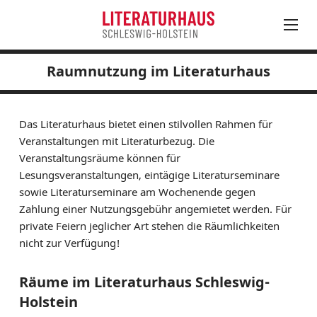
Raumnutzung im Literaturhaus
August
PROGRAMM
Mo
Di
Mi
Do
Fr
Sa
So
LITERATUR IN SH
27
28
29
30
31
1
2
Das Literaturhaus bietet einen stilvollen Rahmen für
LITERATURHAUS
3
4
5
6
7
8
9
Veranstaltungen mit Literaturbezug. Die
MITARBEITER*INNEN
Veranstaltungsräume können für
10
11
12
13
14
15
16
Lesungsveranstaltungen, eintägige Literaturseminare
SPENDEN
17
18
19
20
21
22
23
sowie Literaturseminare am Wochenende gegen
VORSTAND UND MITGLIEDER
24
25
26
27
28
30
Zahlung einer Nutzungsgebühr angemietet werden. Für
PRESSEMITTEILUNGEN
31
1
2
3
4
5
6
private Feiern jeglicher Art stehen die Räumlichkeiten
STELLENAUSSCHREIBUNGEN
nicht zur Verfügung!
RAUMNUTZUNG
FREUNDESKREIS
Räume im Literaturhaus Schleswig-
AG DER LITERATURRÄTE
Holstein
NETZWERK DER LITERATURHÄUSER