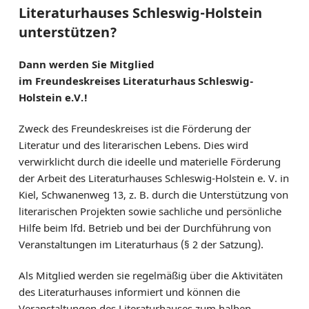
Literaturhauses Schleswig-Holstein
FÖRDERER
unterstützen?
BESTELLSERVICE
Dann werden Sie Mitglied
KONTAKT & ANFAHRT
im Freundeskreises Literaturhaus Schleswig-
Holstein e.V.!
Zweck des Freundeskreises ist die Förderung der
Literatur und des literarischen Lebens. Dies wird
verwirklicht durch die ideelle und materielle Förderung
der Arbeit des Literaturhauses Schleswig-Holstein e. V. in
Kiel, Schwanenweg 13, z. B. durch die Unterstützung von
literarischen Projekten sowie sachliche und persönliche
Hilfe beim lfd. Betrieb und bei der Durchführung von
Veranstaltungen im Literaturhaus (§ 2 der Satzung).
Als Mitglied werden sie regelmäßig über die Aktivitäten
des Literaturhauses informiert und können die
Veranstaltungen des Literaturhauses zum halben