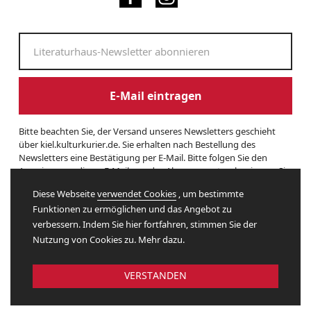
E-Mail eintragen
Bitte beachten Sie, der Versand unseres Newsletters geschieht
über kiel.kulturkurier.de. Sie erhalten nach Bestellung des
Newsletters eine Bestätigung per E-Mail. Bitte folgen Sie den
Anweisungen dieser E-Mail, um das Abonnement zu beginnen. Sie
können den Newsletter jederzeit kündigen. Hierzu finden Sie am
Diese Webseite
verwendet Cookies
, um bestimmte
Ende eines Newsletters entsprechende Informationen. Und hier
Funktionen zu ermöglichen und das Angebot zu
finden Sie unsere
Datenschutzerklärung
.
verbessern. Indem Sie hier fortfahren, stimmen Sie der
Nutzung von Cookies zu. Mehr dazu.
Website by
VERSTANDEN