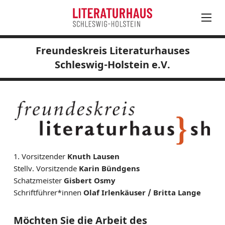
Freundeskreis Literaturhauses
August
PROGRAMM
Schleswig-Holstein e.V.
Mo
Di
Mi
Do
Fr
Sa
So
LITERATUR IN SH
27
28
29
30
31
1
2
LITERATURHAUS
3
4
5
6
7
8
9
MITARBEITER*INNEN
10
11
12
13
14
15
16
SPENDEN
17
18
19
20
21
22
23
VORSTAND UND MITGLIEDER
24
25
26
27
28
30
PRESSEMITTEILUNGEN
31
1
2
3
4
5
6
1. Vorsitzender
Knuth Lausen
STELLENAUSSCHREIBUNGEN
Stellv. Vorsitzende
Karin Bündgens
RAUMNUTZUNG
Schatzmeister
Gisbert Osmy
Schriftführer*innen
Olaf Irlenkäuser / Britta Lange
FREUNDESKREIS
AG DER LITERATURRÄTE
Möchten Sie die Arbeit des
NETZWERK DER LITERATURHÄUSER