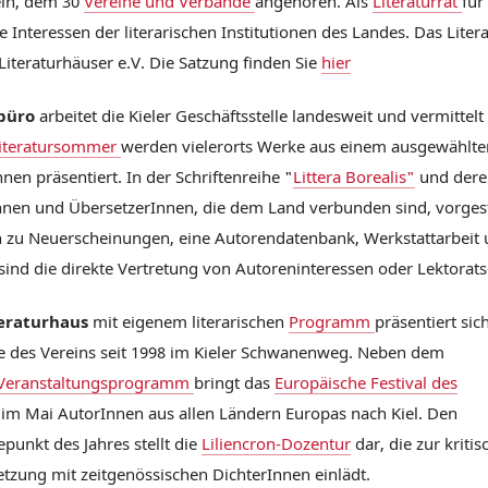
ein, dem 30
Vereine und Verbände
angehören. Als
Literaturrat
für
 Interessen der literarischen Institutionen des Landes. Das Liter
Literaturhäuser e.V. Die Satzung finden Sie
hier
büro
arbeitet die Kieler Geschäftsstelle landesweit und vermittel
iteratursommer
werden vielerorts Werke aus einem ausgewählte
nen präsentiert. In der Schriftenreihe "
Littera Borealis"
und dere
Innen und ÜbersetzerInnen, die dem Land verbunden sind, vorgestel
 zu Neuerscheinungen, eine Autorendatenbank, Werkstattarbeit u
 sind die direkte Vertretung von Autoreninteressen oder Lektorat
teraturhaus
mit eigenem literarischen
Programm
präsentiert sic
le des Vereins seit 1998 im Kieler Schwanenweg. Neben dem
Veranstaltungsprogramm
bringt das
Europäische Festival des
im Mai AutorInnen aus allen Ländern Europas nach Kiel. Den
punkt des Jahres stellt die
Liliencron-Dozentur
dar, die zur kriti
tzung mit zeitgenössischen DichterInnen einlädt.