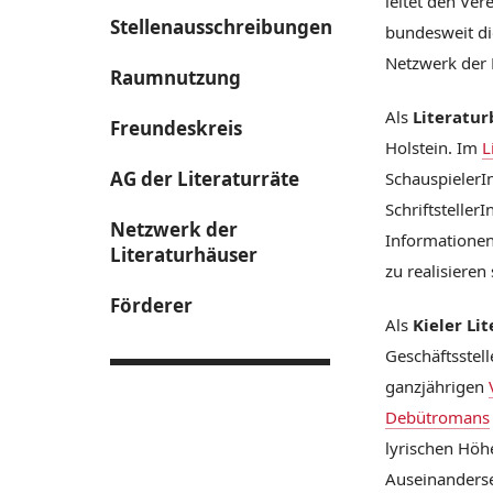
leitet den Ver
Stellenausschreibungen
bundesweit die
Netzwerk der 
Raumnutzung
Als
Literatur
Freundeskreis
Holstein. Im
L
AG der Literaturräte
SchauspielerIn
Schriftsteller
Netzwerk der
Informationen
Literaturhäuser
zu realisieren
Förderer
Als
Kieler Li
Geschäftsstel
ganzjährigen
Debütromans
lyrischen Höhe
Auseinanderse