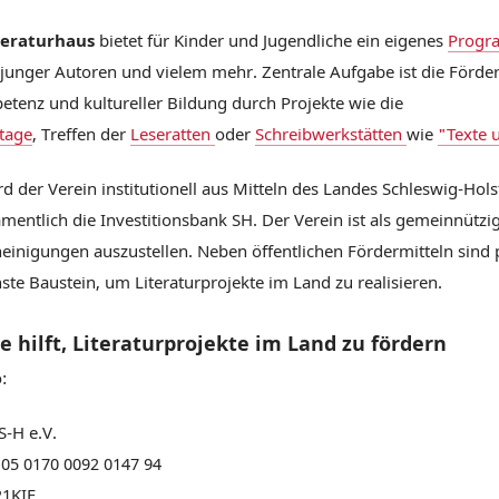
teraturhaus
bietet für Kinder und Jugendliche ein eigenes
Prog
junger Autoren und vielem mehr. Zentrale Aufgabe ist die Förde
tenz und kultureller Bildung durch Projekte wie die
tage
, Treffen der
Leseratten
oder
Schreibwerkstätten
wie
"Texte 
d der Verein institutionell aus Mitteln des Landes Schleswig-Hol
mentlich die Investitionsbank SH. Der Verein ist als gemeinnützi
inigungen auszustellen. Neben öffentlichen Fördermitteln sind 
ste Baustein, um Literaturprojekte im Land zu realisieren.
e hilft, Literaturprojekte im Land zu fördern
:
S-H e.V.
05 0170 0092 0147 94
1KIE