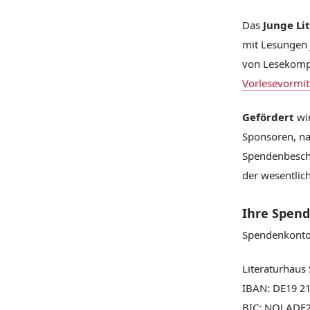
Das
Junge Li
mit Lesungen 
von Lesekompe
Vorlesevormit
Gefördert
wir
Sponsoren, na
Spendenbesche
der wesentlich
Ihre Spend
Spendenkonto
Literaturhaus 
IBAN: DE19 21
BIC: NOLADE2