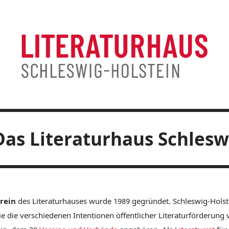
Das Literaturhaus Schleswi
rein
des Literaturhauses wurde 1989 gegründet. Schleswig-Holste
ie die verschiedenen Intentionen öffentlicher Literaturförderung