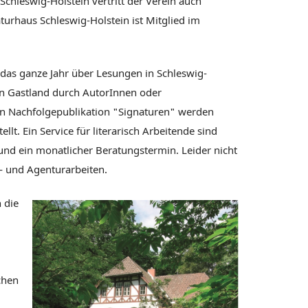
 Schleswig-Holstein vertritt der Verein auch
aturhaus Schleswig-Holstein ist Mitglied im
t das ganze Jahr über Lesungen in Schleswig-
n Gastland durch AutorInnen oder
n Nachfolgepublikation "Signaturen" werden
lt. Ein Service für literarisch Arbeitende sind
nd ein monatlicher Beratungstermin. Leider nicht
s- und Agenturarbeiten.
h die
schen