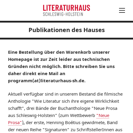
Publikationen des Hauses
August
PROGRAMM
Mo
Di
Mi
Do
Fr
Sa
So
LITERATUR IN SH
27
28
29
30
31
1
2
Eine Bestellung über den Warenkorb unserer
LITERATURHAUS
3
4
5
6
7
8
9
Homepage ist zur Zeit leider aus technischen
BESTELLSERVICE
Gründen nicht möglich. Bitte schreiben Sie uns
10
11
12
13
14
15
16
daher direkt eine Mail an
17
18
19
20
21
22
23
KONTAKT & ANFAHRT
programm(at)literaturhaus-sh.de.
24
25
26
27
28
30
31
1
2
3
4
5
6
Aktuell verfügbar sind in unserem Bestand die filmische
Anthologie "Wie Literatur sich ihre eigene Wirklichkeit
schafft", drei Bände der Buchanthologie "Neue Prosa
aus Schleswig-Holstein" (zum Wettbewerb
"Neue
Prosa"
)
,
der erste, Henning Boëtius gewidmete, Band
der neuen Reihe "Signaturen" zu SchriftstellerInnen aus