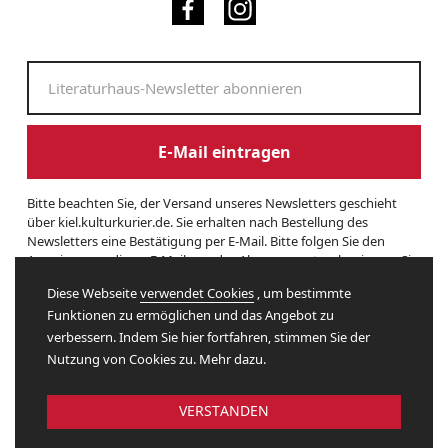
E-Mail eintragen
Bitte beachten Sie, der Versand unseres Newsletters geschieht
über kiel.kulturkurier.de. Sie erhalten nach Bestellung des
Newsletters eine Bestätigung per E-Mail. Bitte folgen Sie den
Anweisungen dieser E-Mail, um das Abonnement zu beginnen. Sie
können den Newsletter jederzeit kündigen. Hierzu finden Sie am
Diese Webseite
verwendet Cookies
, um bestimmte
Ende eines Newsletters entsprechende Informationen. Und hier
Funktionen zu ermöglichen und das Angebot zu
finden Sie unsere
Datenschutzerklärung
.
verbessern. Indem Sie hier fortfahren, stimmen Sie der
Nutzung von Cookies zu. Mehr dazu.
Website by
VERSTANDEN