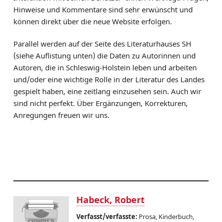
Suchen
Hinweise und Kommentare sind sehr erwünscht und
können direkt über die neue Website erfolgen.
Zum Buchstaben gehen:
Parallel werden auf der Seite des Literaturhauses SH
A
B
C
D
E
F
G
H
J
K
L
M
N
P
R
S
T
U
V
(siehe Auflistung unten) die Daten zu Autorinnen und
W
Z
Autoren, die in Schleswig-Holstein leben und arbeiten
und/oder eine wichtige Rolle in der Literatur des Landes
gespielt haben, eine zeitlang einzusehen sein. Auch wir
sind nicht perfekt. Über Ergänzungen, Korrekturen,
Anregungen freuen wir uns.
Habeck, Robert
Verfasst/verfasste:
Prosa, Kinderbuch,