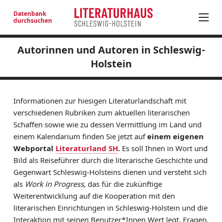
Datenbank
durchsuchen
Autorinnen und Autoren in Schleswig-
Autoren aussuchen, die...
PROGRAMM
Holstein
verfassen/verfassten:
LITERATUR IN SH
---
LITERATURANGEBOTE JUNGES PUBLIKUM
im Zeitraum geboren wurden:
Informationen zur hiesigen Literaturlandschaft mit
NEUE PROSA AUS SH
---
verschiedenen Rubriken zum aktuellen literarischen
NEUERSCHEINUNGEN
Literaturpreise haben:
Schaffen sowie wie zu dessen Vermittlung im Land und
LITERATURADRESSEN
---
einem Kalendarium finden Sie jetzt auf
einem eigenen
AUSSCHREIBUNGEN
Webportal
Literaturland SH
.
Es soll Ihnen in Wort und
Suchen
Bild als Reiseführer durch die literarische Geschichte und
AUTOREN SH
Gegenwart Schleswig-Holsteins dienen und versteht sich
LITERATURHAUS
als
Work in Progress
, das für die zukünftige
Volltextsuche
Weiterentwicklung auf die Kooperation mit den
BESTELLSERVICE
literarischen Einrichtungen in Schleswig-Holstein und die
KONTAKT & ANFAHRT
Interaktion mit seinen Benutzer*Innen Wert legt. Fragen,