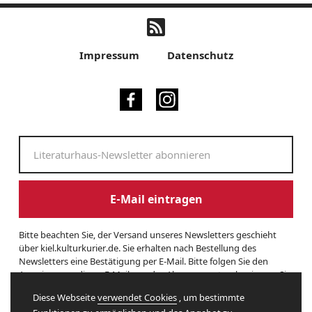
Impressum
Datenschutz
E-Mail eintragen
Bitte beachten Sie, der Versand unseres Newsletters geschieht
über kiel.kulturkurier.de. Sie erhalten nach Bestellung des
Newsletters eine Bestätigung per E-Mail. Bitte folgen Sie den
Anweisungen dieser E-Mail, um das Abonnement zu beginnen. Sie
können den Newsletter jederzeit kündigen. Hierzu finden Sie am
Diese Webseite
verwendet Cookies
, um bestimmte
Ende eines Newsletters entsprechende Informationen. Und hier