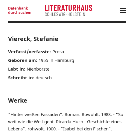
Datenbank
durchsuchen
PROGRAMM
Viereck, Stefanie
LITERATUR IN SH
Verfasst/verfasste:
Prosa
LITERATURANGEBOTE JUNGES PUBLIKUM
Geboren am:
1955 in Hamburg
NEUE PROSA AUS SH
Lebt in:
Nienborstel
NEUERSCHEINUNGEN
Schreibt in:
deutsch
LITERATURADRESSEN
AUSSCHREIBUNGEN
AUTOREN SH
Werke
LITERATURHAUS
"Hinter weißen Fassaden". Roman. Rowohlt. 1988. - "So
BESTELLSERVICE
weit wie die Welt geht. Ricarda Huch - Geschichte eines
Lebens". rohwolt. 1900. - "Isabel bei den Fischen".
KONTAKT & ANFAHRT