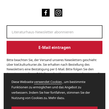
E-Mail eintragen
Bitte beachten Sie, der Versand unseres Newsletters geschieht
über kiel.kulturkurier.de. Sie erhalten nach Bestellung des
Newsletters eine Bestätigung per E-Mail. Bitte folgen Sie den
Anweisungen dieser E-Mail, um das Abonnement zu beginnen. Sie
können den Newsletter jederzeit kündigen. Hierzu finden Sie am
Diese Webseite
verwendet Cookies
, um bestimmte
Ende eines Newsletters entsprechende Informationen. Und hier
Funktionen zu ermöglichen und das Angebot zu
finden Sie unsere
Datenschutzerklärung
.
verbessern. Indem Sie hier fortfahren, stimmen Sie der
Nutzung von Cookies zu. Mehr dazu.