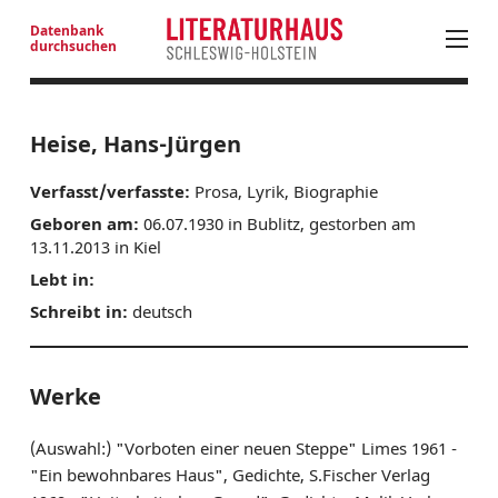
Datenbank
durchsuchen
PROGRAMM
Heise, Hans-Jürgen
LITERATUR IN SH
Verfasst/verfasste:
Prosa, Lyrik, Biographie
LITERATURANGEBOTE JUNGES PUBLIKUM
Geboren am:
06.07.1930 in Bublitz, gestorben am
NEUE PROSA AUS SH
13.11.2013 in Kiel
NEUERSCHEINUNGEN
Lebt in:
LITERATURADRESSEN
Schreibt in:
deutsch
AUSSCHREIBUNGEN
AUTOREN SH
Werke
LITERATURHAUS
BESTELLSERVICE
(Auswahl:) "Vorboten einer neuen Steppe" Limes 1961 -
"Ein bewohnbares Haus", Gedichte, S.Fischer Verlag
KONTAKT & ANFAHRT