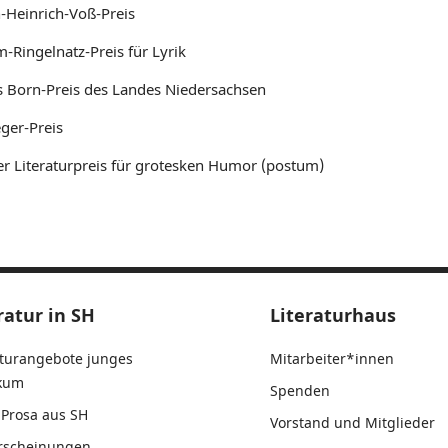
-Heinrich-Voß-Preis
-Ringelnatz-Preis für Lyrik
s Born-Preis des Landes Niedersachsen
eger-Preis
er Literaturpreis für grotesken Humor (postum)
ratur in SH
Literaturhaus
aturangebote junges
Mitarbeiter*innen
ikum
Spenden
Prosa aus SH
Vorstand und Mitglieder
rscheinungen