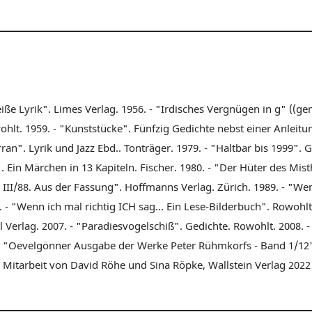
iße Lyrik". Limes Verlag. 1956. - "Irdisches Vergnügen in g" ((g
ohlt. 1959. - "Kunststücke". Fünfzig Gedichte nebst einer Anleit
ran". Lyrik und Jazz Ebd.. Tonträger. 1979. - "Haltbar bis 1999".
. Ein Märchen in 13 Kapiteln. Fischer. 1980. - "Der Hüter des Mi
t III/88. Aus der Fassung". Hoffmanns Verlag. Zürich. 1989. - "We
. - "Wenn ich mal richtig ICH sag... Ein Lese-Bilderbuch". Rowoh
l Verlag. 2007. - "Paradiesvogelschiß". Gedichte. Rowohlt. 2008. 
 - "Oevelgönner Ausgabe der Werke Peter Rühmkorfs - Band 1/12"
r Mitarbeit von David Röhe und Sina Röpke, Wallstein Verlag 2022