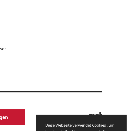
ser
Website by
agen
Diese Webseite
verwendet Cookies
, um