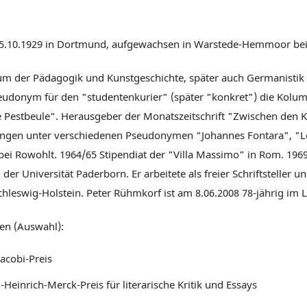
5.10.1929 in Dortmund, aufgewachsen in Warstede-Hemmoor bei
um der Pädagogik und Kunstgeschichte, später auch Germanistik
eudonym für den "studentenkurier" (später "konkret") die Kolum
e Pestbeule". Herausgeber der Monatszeitschrift "Zwischen den K
ungen unter verschiedenen Pseudonymen "Johannes Fontara", "Les
 bei Rowohlt. 1964/65 Stipendiat der "Villa Massimo" in Rom. 19
der Universität Paderborn. Er arbeitete als freier Schriftstelle
Schleswig-Holstein. Peter Rühmkorf ist am 8.06.2008 78-jährig im
en (Auswahl):
acobi-Preis
Heinrich-Merck-Preis für literarische Kritik und Essays