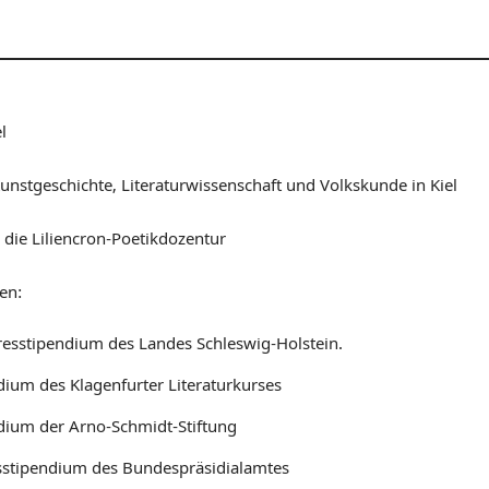
l
unstgeschichte, Literaturwissenschaft und Volkskunde in Kiel
r die Liliencron-Poetikdozentur
en:
resstipendium des Landes Schleswig-Holstein.
dium des Klagenfurter Literaturkurses
dium der Arno-Schmidt-Stiftung
sstipendium des Bundespräsidialamtes