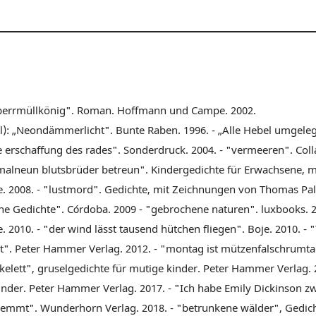
Sperrmüllkönig". Roman. Hoffmann und Campe. 2002.
): „Neondämmerlicht". Bunte Raben. 1996. - „Alle Hebel umgelegt 
ie erschaffung des rades". Sonderdruck. 2004. - "vermeeren". Col
malneun blutsbrüder betreun". Kindergedichte für Erwachsene, 
. 2008. - "lustmord". Gedichte, mit Zeichnungen von Thomas Palm
e Gedichte". Córdoba. 2009 - "gebrochene naturen". luxbooks. 2
 2010. - "der wind lässt tausend hütchen fliegen". Boje. 2010. -
". Peter Hammer Verlag. 2012. - "montag ist mützenfalschrumta
 skelett", gruselgedichte für mutige kinder. Peter Hammer Verlag. 
kinder. Peter Hammer Verlag. 2017. - "Ich habe Emily Dickinson 
lemmt". Wunderhorn Verlag. 2018. - "betrunkene wälder", Gedic