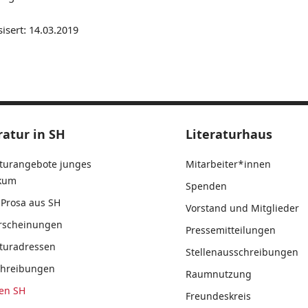
sisert: 14.03.2019
ratur in SH
Literaturhaus
aturangebote junges
Mitarbeiter*innen
ikum
Spenden
Prosa aus SH
Vorstand und Mitglieder
rscheinungen
Pressemitteilungen
aturadressen
Stellenausschreibungen
chreibungen
Raumnutzung
en SH
Freundeskreis