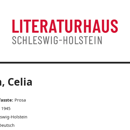
, Celia
fasste:
Prosa
1945
swig-Holstein
eutsch