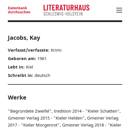
Datenbank
durchsuchen
PROGRAMM
Jacobs, Kay
LITERATUR IN SH
Verfasst/verfasste:
Krimi
LITERATURANGEBOTE JUNGES PUBLIKUM
Geboren am:
1961
NEUE PROSA AUS SH
Lebt in:
Kiel
NEUERSCHEINUNGEN
Schreibt in:
deutsch
LITERATURADRESSEN
AUSSCHREIBUNGEN
AUTOREN SH
Werke
LITERATURHAUS
"Begründete Zweifel", tredition 2014 - "Kieler Schatten",
BESTELLSERVICE
Gmeiner Verlag 2015 - "Kieler Helden", Gmeiner Verlag
2017 - "Kieler Morgenrot", Gmeiner Verlag 2018 - "Kieler
KONTAKT & ANFAHRT