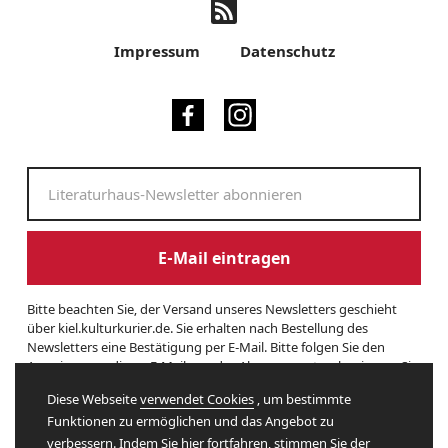
Impressum
Datenschutz
E-Mail eintragen
Bitte beachten Sie, der Versand unseres Newsletters geschieht
über kiel.kulturkurier.de. Sie erhalten nach Bestellung des
Newsletters eine Bestätigung per E-Mail. Bitte folgen Sie den
Anweisungen dieser E-Mail, um das Abonnement zu beginnen. Sie
können den Newsletter jederzeit kündigen. Hierzu finden Sie am
Diese Webseite
verwendet Cookies
, um bestimmte
Ende eines Newsletters entsprechende Informationen. Und hier
Funktionen zu ermöglichen und das Angebot zu
finden Sie unsere
Datenschutzerklärung
.
verbessern. Indem Sie hier fortfahren, stimmen Sie der