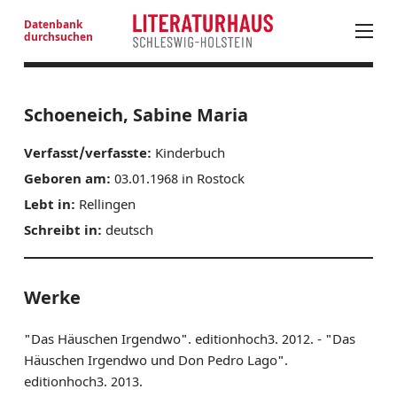
Datenbank
durchsuchen
PROGRAMM
Schoeneich, Sabine Maria
LITERATUR IN SH
Verfasst/verfasste:
Kinderbuch
LITERATURANGEBOTE JUNGES PUBLIKUM
Geboren am:
03.01.1968 in Rostock
NEUE PROSA AUS SH
Lebt in:
Rellingen
NEUERSCHEINUNGEN
Schreibt in:
deutsch
LITERATURADRESSEN
AUSSCHREIBUNGEN
AUTOREN SH
Werke
LITERATURHAUS
"Das Häuschen Irgendwo". editionhoch3. 2012. - "Das
BESTELLSERVICE
Häuschen Irgendwo und Don Pedro Lago".
editionhoch3. 2013.
KONTAKT & ANFAHRT