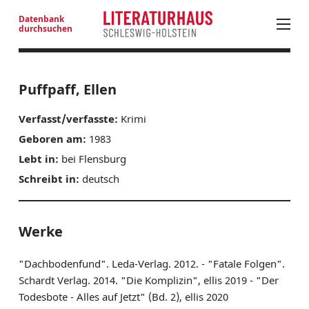
Datenbank
durchsuchen
PROGRAMM
Puffpaff, Ellen
LITERATUR IN SH
Verfasst/verfasste:
Krimi
LITERATURANGEBOTE JUNGES PUBLIKUM
Geboren am:
1983
NEUE PROSA AUS SH
Lebt in:
bei Flensburg
NEUERSCHEINUNGEN
Schreibt in:
deutsch
LITERATURADRESSEN
AUSSCHREIBUNGEN
AUTOREN SH
Werke
LITERATURHAUS
"Dachbodenfund". Leda-Verlag. 2012. - "Fatale Folgen".
BESTELLSERVICE
Schardt Verlag. 2014. "Die Komplizin", ellis 2019 - "Der
Todesbote - Alles auf Jetzt" (Bd. 2), ellis 2020
KONTAKT & ANFAHRT