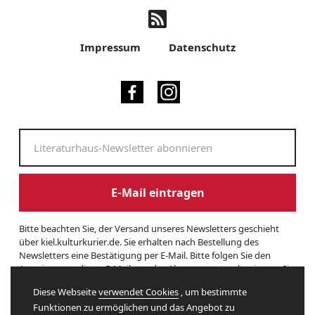
Impressum
Datenschutz
E-Mail eintragen
Bitte beachten Sie, der Versand unseres Newsletters geschieht
über kiel.kulturkurier.de. Sie erhalten nach Bestellung des
Newsletters eine Bestätigung per E-Mail. Bitte folgen Sie den
Anweisungen dieser E-Mail, um das Abonnement zu beginnen. Sie
können den Newsletter jederzeit kündigen. Hierzu finden Sie am
Diese Webseite
verwendet Cookies
, um bestimmte
Ende eines Newsletters entsprechende Informationen. Und hier
Funktionen zu ermöglichen und das Angebot zu
finden Sie unsere
Datenschutzerklärung
.